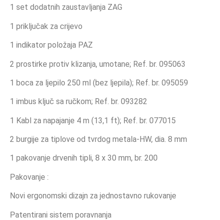
1 set dodatnih zaustavljanja ZAG
1 priključak za crijevo
1 indikator položaja PAZ
2 prostirke protiv klizanja, umotane;
Ref.
br. 095063
1 boca za ljepilo 250 ml (bez ljepila);
Ref.
br. 095059
1 imbus ključ sa ručkom;
Ref.
br. 093282
1 Kabl za napajanje 4 m (13,1 ft);
Ref.
br. 077015
2 burgije za tiplove od tvrdog metala-HW, dia.
8 mm
1 pakovanje drvenih tipli, 8 x 30 mm, br.
200
Pakovanje :
Novi ergonomski dizajn za jednostavno rukovanje
Patentirani sistem poravnanja