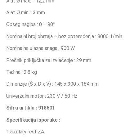
Alat Ø max.
:
12,2 mm
Alat Ø min. :
3 mm
Opseg nagiba : 0 – 90°
Nominalni broj obrtaja – bez opterećenja : 8000 1/min
Nominalna ulazna snaga : 900 W
Prečnik priključka za izvlačenje : 29 mm
Težina : 2,8 kg
Dimenzije (Š x D x V) : 145 x 300 x 164 mm
Univerzalni motor : 230 V / 50 Hz
Šifra artikla : 918601
Specifikacija isporuke :
1 auxilary rest ZA