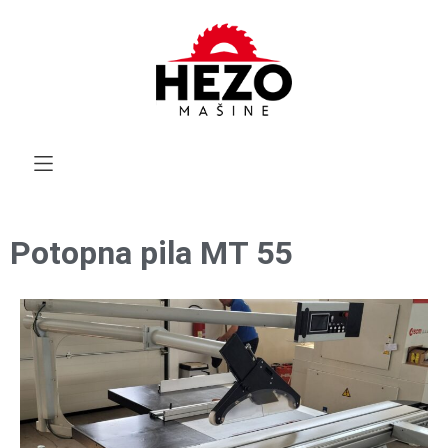
Potopna pila MT 55