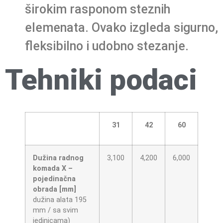
širokim rasponom steznih
elemenata. Ovako izgleda sigurno,
fleksibilno i udobno stezanje.
Tehniki podaci
31
42
60
Dužina radnog
3,100
4,200
6,000
komada X –
pojedinačna
obrada [mm]
dužina alata 195
mm / sa svim
jedinicama)