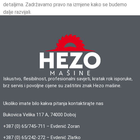
detaljima. Zadržavamo pravo na izmjene kako se budemo
dalje razvijali.
Iskustvo, flesibilnost, profesionalni savjeti, kratak rok isporuke,
brz servis i povoljne cijene su zaštitini znak Hezo mašine.
Ukoliko imate bilo kakva pitanja kontaktirajte nas
Bukovica Velika 117 A, 74000 Doboj
+387 (0) 65/745-711 – Evdenić Zoran
+387 (0) 65/242-272 – Evdenić Zlatko